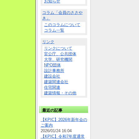
お知らせ
コラム「会員のささや
き」
このコラムについて
コラム一覧
リンク
リンクについて
官公庁、公共団体
大学、研究機関
NPO団体
設計事務所
建設会社
建築関連会社
住宅関連
建築情報・その他
最近の記事
【KPIC】2026年新年会の
ご案内
2026/01/24 16:04
【KPIC】令和7年度通常