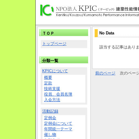
No Data
ＴＯＰ
トップページ
該当する記事はあり
分類一覧
KPICについて
前のページ
次のペー
概要
定款
技術支援
役員、会員名簿
入会方法
活動記録
定例会
定例会について
年間統一テーマ
催し物